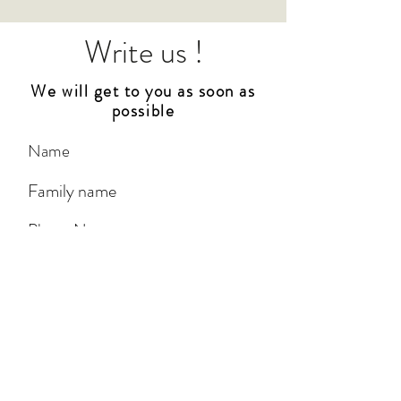
Write us !
We will get to you as soon as
possible
City
*
Zürich
Winti
St. Gallen
Zug