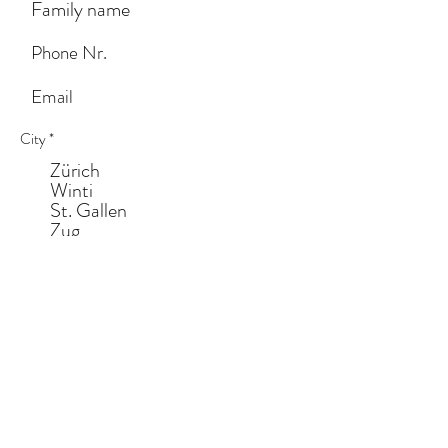
City
*
Zürich
Winti
St. Gallen
Zug
Lucerne
Other